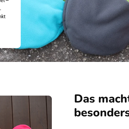
el –
.
nkt
Das macht
besonder