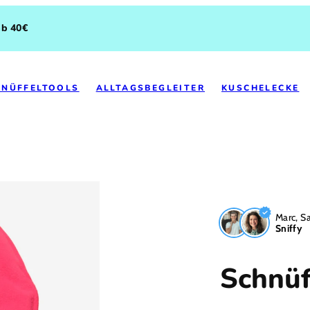
ab 40€
HNÜFFELTOOLS
ALLTAGSBEGLEITER
KUSCHELECKE
Marc, S
Sniffy
Schnüf