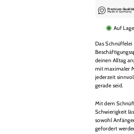
Premium Qualitä
Made in Germany
Auf Lage
Das Schnüffelei 
Beschäftigungssp
deinen Alltag an
mit maximaler Mo
jederzeit sinnvo
gerade seid.
Mit dem Schnüff
Schwierigkeit läs
sowohl Anfänger
gefordert werden