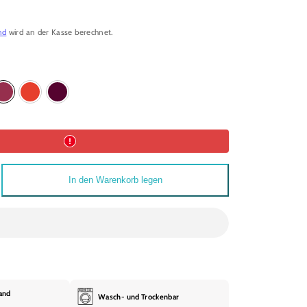
nd
wird an der Kasse berechnet.
Pink
Rot
Beere
In den Warenkorb legen
lei
and
Wasch- und Trockenbar