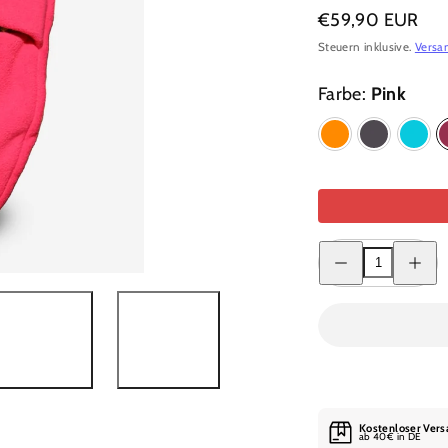
Regulärer
€59,90 EUR
Preis
Steuern inklusive.
Versa
Farbe:
Pink
Orange
Stein
Türkis
Menge
Menge
für
für
Schnüffelei
Schnüffe
verringern
erhöhen
Kostenloser Vers
ab 40€ in DE