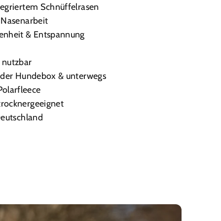
ntegriertem Schnüffelrasen
e Nasenarbeit
henheit & Entspannung
g nutzbar
In der Hundebox & unterwegs
olarfleece
trocknergeeignet
 Deutschland