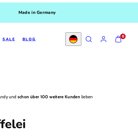
Made in Germany
SUCHEN
KONTO
MEINEN
0
SALE
BLOG
WARENKO
Land/Region
ANZEIGEN
(
0
)
andy und
schon über 100 weitere Kunden
lieben
felei