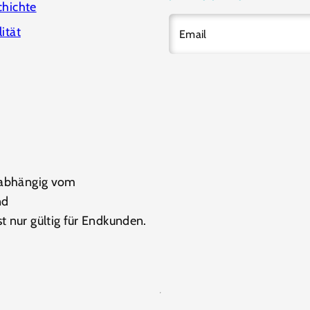
chichte
ität
Email
t abhängig vom
nd
st nur gültig für Endkunden.