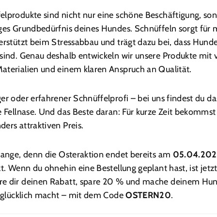
lprodukte sind nicht nur eine schöne Beschäftigung, son
iges Grundbedürfnis deines Hundes. Schnüffeln sorgt für 
erstützt beim Stressabbau und trägt dazu bei, dass Hund
sind. Genau deshalb entwickeln wir unsere Produkte mit v
aterialien und einem klaren Anspruch an Qualität.
er oder erfahrener Schnüffelprofi – bei uns findest du d
e Fellnase. Und das Beste daran: Für kurze Zeit bekommst
ers attraktiven Preis.
lange, denn die Osteraktion endet bereits am
05.04.20
zt. Wenn du ohnehin eine Bestellung geplant hast, ist jetzt
e dir deinen Rabatt, spare 20 % und mache deinem Hun
h glücklich macht – mit dem Code
OSTERN20
.