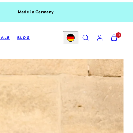
Made in Germany
SEARCH
ACCOUNT
VIEW
0
SALE
BLOG
MY
Country/region
CART
(0)