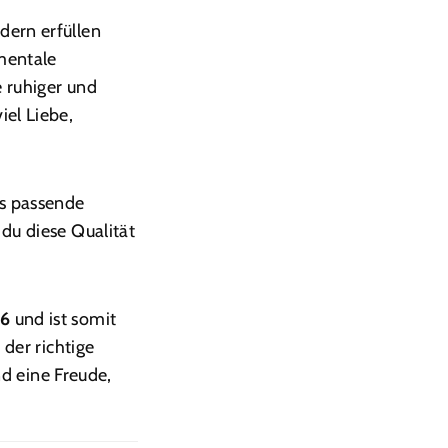
dern erfüllen
mentale
e ruhiger und
iel Liebe,
as passende
 du diese Qualität
26
und ist somit
 der richtige
d eine Freude,