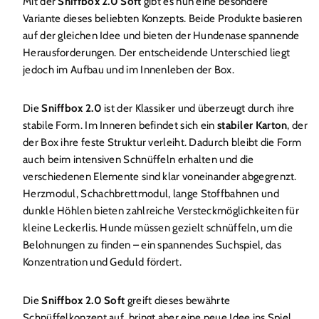
Mit der
Sniffbox 2.0 Soft
gibt es nun eine besondere
Variante dieses beliebten Konzepts. Beide Produkte basieren
auf der gleichen Idee und bieten der Hundenase spannende
Herausforderungen. Der entscheidende Unterschied liegt
jedoch im Aufbau und im Innenleben der Box.
Die
Sniffbox 2.0
ist der Klassiker und überzeugt durch ihre
stabile Form. Im Inneren befindet sich ein
stabiler Karton
, der
der Box ihre feste Struktur verleiht. Dadurch bleibt die Form
auch beim intensiven Schnüffeln erhalten und die
verschiedenen Elemente sind klar voneinander abgegrenzt.
Herzmodul, Schachbrettmodul, lange Stoffbahnen und
dunkle Höhlen bieten zahlreiche Versteckmöglichkeiten für
kleine Leckerlis. Hunde müssen gezielt schnüffeln, um die
Belohnungen zu finden – ein spannendes Suchspiel, das
Konzentration und Geduld fördert.
Die
Sniffbox 2.0 Soft
greift dieses bewährte
Schnüffelkonzept auf, bringt aber eine neue Idee ins Spiel.