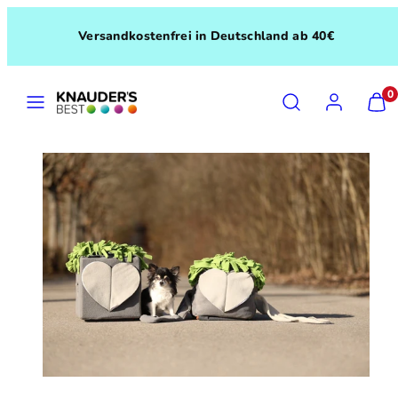
Skip
Versandkostenfrei in Deutschland ab 40€
to
content
MENU
SEARCH
ACCOUNT
VIEW
0
MY
CART
(0)